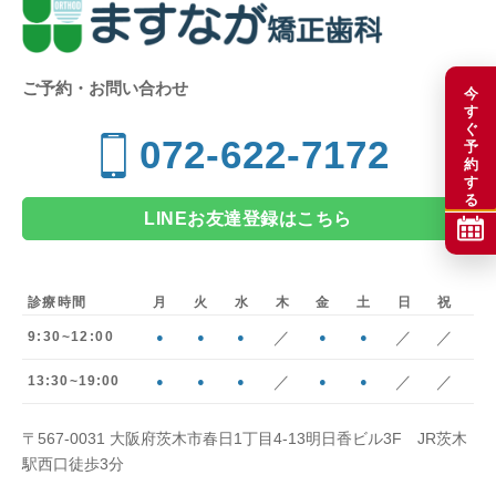
ご予約・お問い合わせ
今
す
ぐ
072-622-7172
予
約
す
る
LINEお友達登録はこちら
診療時間
月
火
水
木
金
土
日
祝
／
／
／
9:30~12:00
●
●
●
●
●
／
／
／
13:30~19:00
●
●
●
●
●
〒567-0031 大阪府茨木市春日1丁目4-13明日香ビル3F JR茨木
駅西口徒歩3分