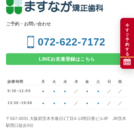
ご予約・お問い合わせ
今
す
ぐ
072-622-7172
予
約
す
る
LINEお友達登録はこちら
診療時間
月
火
水
木
金
土
日
祝
／
／
／
9:30~12:00
●
●
●
●
●
／
／
／
13:30~19:00
●
●
●
●
●
〒567-0031 大阪府茨木市春日1丁目4-13明日香ビル3F JR茨木
駅西口徒歩3分