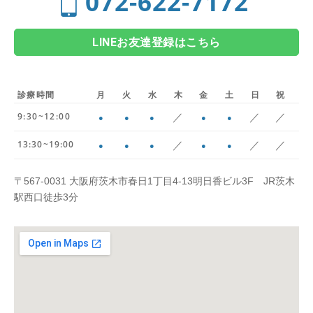
072-622-7172
LINEお友達登録はこちら
診療時間
月
火
水
木
金
土
日
祝
／
／
／
9:30~12:00
●
●
●
●
●
／
／
／
13:30~19:00
●
●
●
●
●
〒567-0031 大阪府茨木市春日1丁目4-13明日香ビル3F JR茨木
駅西口徒歩3分