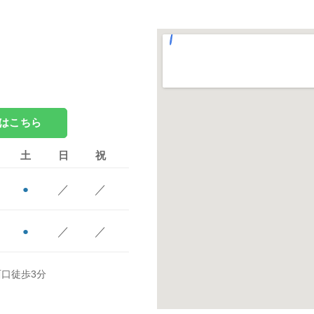
録はこちら
土
日
祝
／
／
●
／
／
●
西口徒歩3分