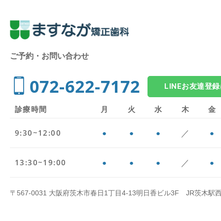
ご予約・お問い合わせ
072-622-7172
LINEお友達登
診療時間
月
火
水
木
金
／
9:30~12:00
●
●
●
●
／
13:30~19:00
●
●
●
●
〒567-0031 大阪府茨木市春日1丁目4-13明日香ビル3F JR茨木駅